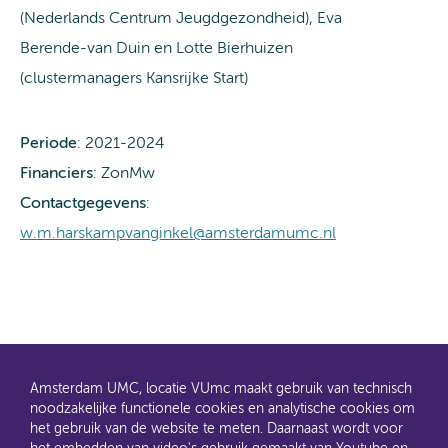
(Nederlands Centrum Jeugdgezondheid), Eva
Berende-van Duin en Lotte Bierhuizen
(clustermanagers Kansrijke Start)
Periode
: 2021-2024
Financiers
: ZonMw
Contactgegevens
:
w.m.harskampvanginkel@amsterdamumc.nl
Amsterdam UMC, locatie VUmc maakt gebruik van technisch
noodzakelijke functionele cookies en analytische cookies om
het gebruik van de website te meten. Daarnaast wordt voor