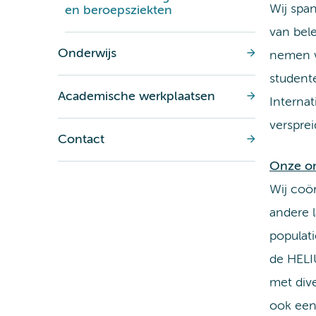
Wij spa
en beroepsziekten
van bel
Onderwijs
nemen wi
studente
Academische werkplaatsen
Interna
verspre
Contact
Onze on
Wij coör
andere 
populat
de HELI
met div
ook een