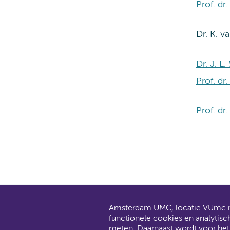
Prof. d
Dr. K. v
Dr. J. L
Prof. dr
Prof. dr
Amsterdam UMC, locatie VUmc ma
AMC en V
functionele cookies en analytisc
Dit gaat
meten. Daarnaast wordt voor he