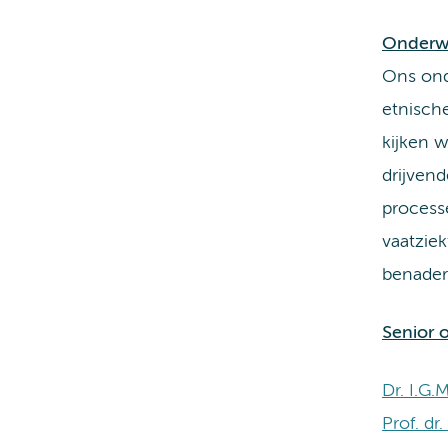
Onderw
Ons ond
etnische
kijken 
drijvend
processe
vaatzie
benaderi
Senior 
Dr. I.G.
Prof. dr.