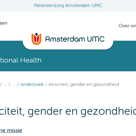
Patiëntenzorg Amsterdam UMC
rdam
Over on
ional Health
...
...
onderzoek
etniciteit, gender en gezondheid
citeit, gender en gezondhei
e missi
e