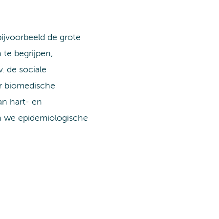
jvoorbeeld de grote
 te begrijpen,
. de sociale
ar biomedische
an hart- en
n we epidemiologische