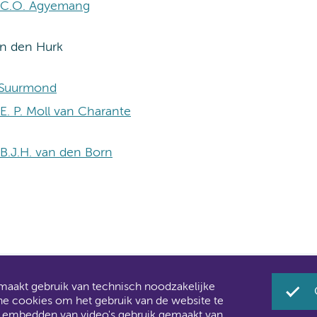
r. C.O. Agyemang
an den Hurk
. Suurmond
. E. P. Moll van Charante
. B.J.H. van den Born
akt gebruik van technisch noodzakelijke
Umc zijn al een tijdje samen Amsterdam UMC.
he cookies om het gebruik van de website te
 u ook merken aan de websites: steeds meer informatie ver
t embedden van video's gebruik gemaakt van