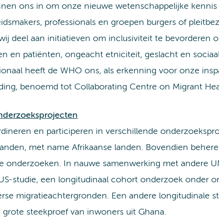
nnen ons in om onze nieuwe wetenschappelijke kennis i
eidsmakers, professionals en groepen burgers of pleit
j deel aan initiatieven om inclusiviteit te bevorderen 
n en patiënten, ongeacht etniciteit, geslacht en socia
tionaal heeft de WHO ons, als erkenning voor onze ins
iding, benoemd tot Collaborating Centre on Migrant Hea
derzoeksprojecten
dineren en participeren in verschillende onderzoekspro
landen, met name Afrikaanse landen. Bovendien behere
ie onderzoeken. In nauwe samenwerking met andere UM
US-studie, een longitudinaal cohort onderzoek onder
erse migratieachtergronden. Een andere longitudinale 
 grote steekproef van inwoners uit Ghana.