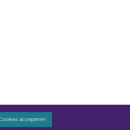
Cookies accepteren
huist naar amsterdamumc.nl en amsterdamumc.org