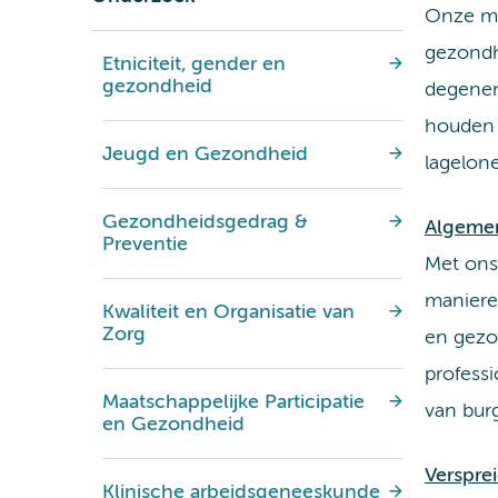
Onze mi
gezondh
Etniciteit, gender en
gezondheid
degenen 
houden 
Jeugd en Gezondheid
lagelon
Gezondheidsgedrag &
Algemen
Preventie
Met ons
maniere
Kwaliteit en Organisatie van
Zorg
en gezo
profess
Maatschappelijke Participatie
van burg
en Gezondheid
Verspre
Klinische arbeidsgeneeskunde