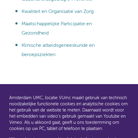
Kwaliteit en Organisatie van Zorg
Maatschappelijke Participatie en
Gezondheid
Klinische arbeidsgeneeskunde en
beroepsziekten
Amsterdam UMC, locatie VUmc maakt gebruik van technisch
noodzakelijke functionele cookies en analytische cookies om
het gebruik van de website te meten. Daarnaast wordt voor
het embedden van video's gebruik gemaakt van Youtube en
AMC en VUmc zijn al een tijdje samen Amsterdam UMC.
Vimeo. Als u akkoord gaat, geeft u ons toestemming om
Dit gaat u ook merken aan de websites: steeds meer
cookies op uw PC, tablet of telefoon te plaatsen.
informatie verhuist naar amsterdamumc.nl en