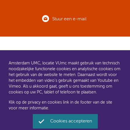
Stuur een e-mail
Amsterdam UMC, locatie VUmc maakt gebruik van technisch
noodzakelijke functionele cookies en analytische cookies om
het gebruik van de website te meten. Daarnaast wordt voor
het embedden van video's gebruik gemaakt van Youtube en
AMC en VUmc zijn al een tijdje samen Amsterdam UMC.
Vimeo. Als u akkoord gaat, geeft u ons toestemming om
Dit gaat u ook merken aan de websites: steeds meer
cookies op uw PC, tablet of telefoon te plaatsen.
informatie verhuist naar amsterdamumc.nl en
amsterdamumc.org
Klik op de privacy en cookies link in de footer van de site
voor meer informatie.
Disclaimer
Toegankelijkheid
Privacyverklaring en
cookies
Cookies accepteren